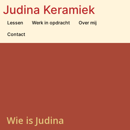
Judina Keramiek
Lessen
Werk in opdracht
Over mij
Contact
Wie is Judina